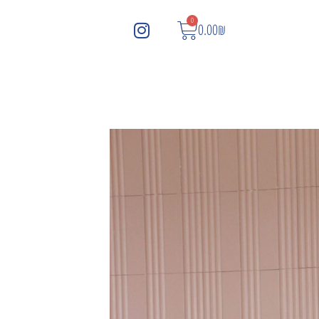
0
0.00
₪