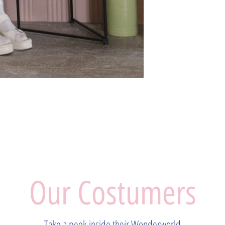
Our Costumers
Take a peek inside their Wonderworld