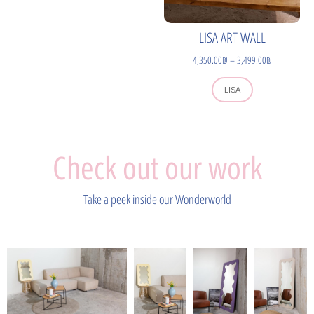
LISA ART WALL
4,350.00
₪
–
3,499.00
₪
LISA
Check out our work
Take a peek inside our Wonderworld