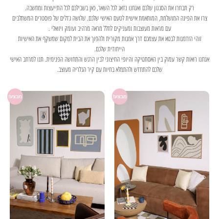
רק תבחרו את הסגנון שלכם ואנחנו נדאג לכל השאר, כאן בשבילכם לכל התייעצות ומחשבה.
צרו את הפינה המושלמת, המותאמת אישית לטעם האישי שלכם. שלושה גדלים של פוסטרים המשתלבים
עם מראות מעוצבות ומעניקים לחלל מראה מרהיב ועומק ויזואלי .
זוהי הזדמנות לבטא את עצמכם דרך אמנות מקורית ולהפוך את הבית למקום שמשקף את האישיות
הייחודית שלכם.
אנחנו רואות קשר עמוק בין האסתטיקה והיופי החיצוני לבין הרגש והתחושה הפנימית. תנו למרחב האישי
שלכם להתחדש ולהתמלא בחיות עם קיר הגלריה מעוצב.
מבצע!
מבצע!