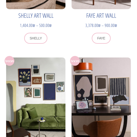
SHELLY ART WALL
FAYE ART WALL
1,404.00
₪
–
500.00
₪
3,378.00
₪
–
900.00
₪
SHELLY
FAYE
מבצע!
מבצע!