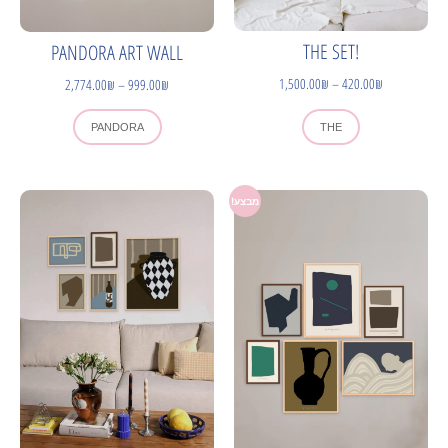
!THE SET
PANDORA ART WALL
1,500.00
₪
–
420.00
₪
2,774.00
₪
–
999.00
₪
PANDORA
THE
מבצע!