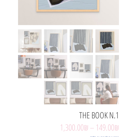
THE BOOK N.1
1,300.00
₪
–
149.00
₪