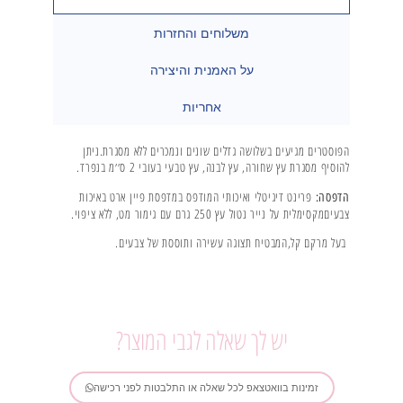
משלוחים והחזרות
על האמנית והיצירה
אחריות
הפוסטרים מגיעים בשלושה גדלים שונים ונמכרים ללא מסגרת.ניתן
להוסיף מסגרת עץ שחורה, עץ לבנה, עץ טבעי בעובי 2 ס׳׳מ בנפרד.
פרינט דיגיטלי ואיכותי המודפס במדפסת פיין ארט באיכות
הדפסה:
צבעיםמקסימלית על נייר נטול עץ 250 גרם עם גימור מט, ללא ציפוי.
בעל מרקם קל,המבטיח תצוגה עשירה ותוססת של צבעים.
יש לך שאלה לגבי המוצר?
זמינות בוואטצאפ לכל שאלה או התלבטות לפני רכישה