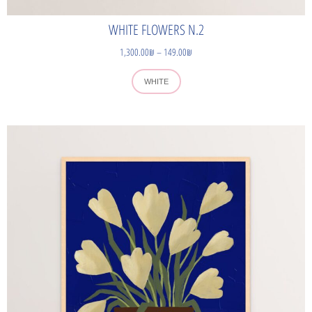
WHITE FLOWERS N.2
1,300.00
₪
–
149.00
₪
WHITE