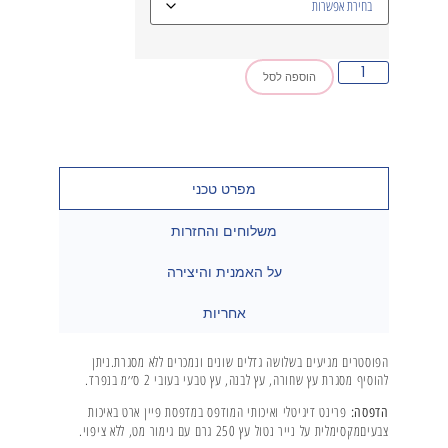
הוספה לסל
מפרט טכני
משלוחים והחזרות
על האמנית והיצירה
אחריות
הפוסטרים מגיעים בשלושה גדלים שונים ונמכרים ללא מסגרת.ניתן
להוסיף מסגרת עץ שחורה, עץ לבנה, עץ טבעי בעובי 2 ס׳׳מ בנפרד.
פרינט דיגיטלי ואיכותי המודפס במדפסת פיין ארט באיכות
הדפסה:
צבעיםמקסימלית על נייר נטול עץ 250 גרם עם גימור מט, ללא ציפוי.