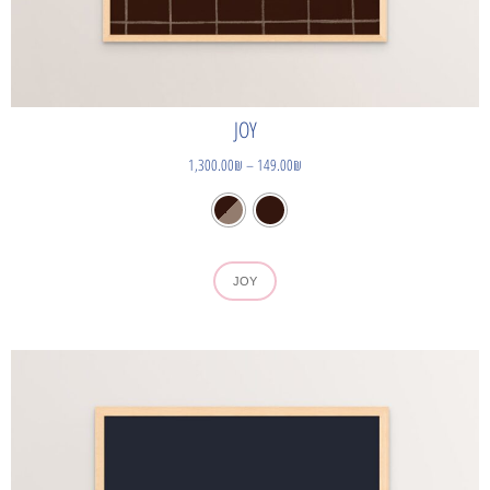
JOY
1,300.00
₪
–
149.00
₪
JOY