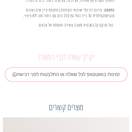
להוסיף מסגרת עץ שחורה, עץ לבנה, עץ טבעי בעובי 2 ס׳׳מ בנפרד.
פרינט דיגיטלי ואיכותי המודפס במדפסת פיין ארט באיכות
הדפסה:
צבעיםמקסימלית על נייר נטול עץ 250 גרם עם גימור מט, ללא ציפוי.
בעל מרקם קל,המבטיח תצוגה עשירה ותוססת של צבעים.
יש לך שאלה לגבי המוצר?
זמינות בוואטצאפ לכל שאלה או התלבטות לפני רכישה
מוצרים קשורים