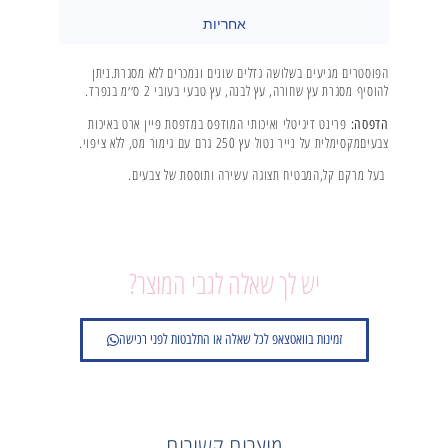
אחריות
הפוסטרים מגיעים בשלושה גדלים שונים ונמכרים ללא מסגרת.ניתן
להוסיף מסגרת עץ שחורה, עץ לבנה, עץ טבעי בעובי 2 ס׳׳מ בנפרד.
פרינט דיגיטלי ואיכותי המודפס במדפסת פיין ארט באיכות
הדפסה:
צבעיםמקסימלית על נייר נטול עץ 250 גרם עם גימור מט, ללא ציפוי.
בעל מרקם קל,המבטיח תצוגה עשירה ותוססת של צבעים.
יש לך שאלה לגבי המוצר?
זמינות בוואטצאפ לכל שאלה או התלבטות לפני רכישה
מוצרים קשורים