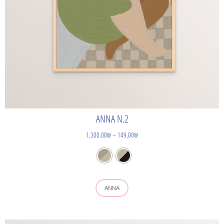
ANNA N.2
1,300.00
₪
–
149.00
₪
ANNA