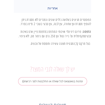
אחריות
הפוסטרים מגיעים בשלושה גדלים שונים ונמכרים ללא מסגרת.ניתן
להוסיף מסגרת עץ שחורה, עץ לבנה, עץ טבעי בעובי 2 ס׳׳מ בנפרד.
פרינט דיגיטלי ואיכותי המודפס במדפסת פיין ארט באיכות
הדפסה:
צבעיםמקסימלית על נייר נטול עץ 250 גרם עם גימור מט, ללא ציפוי.
בעל מרקם קל,המבטיח תצוגה עשירה ותוססת של צבעים.
יש לך שאלה לגבי המוצר?
זמינות בוואטצאפ לכל שאלה או התלבטות לפני רכישה