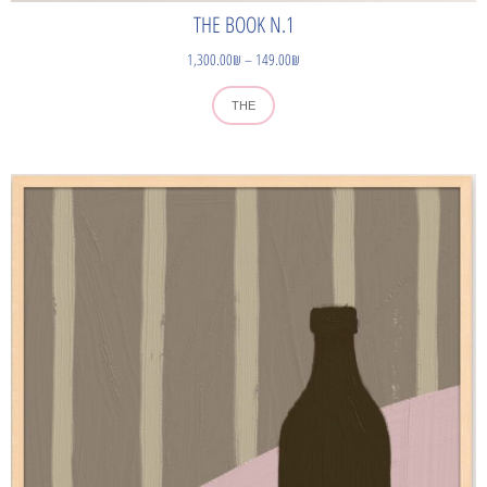
THE BOOK N.1
1,300.00
₪
–
149.00
₪
THE